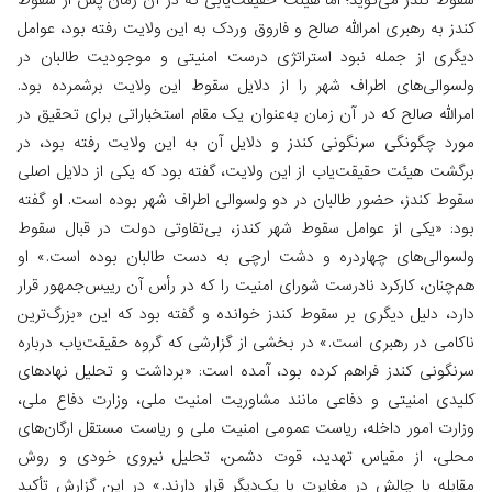
سقوط کندز می‌گوید؛ اما هیئت حقیقت‌یابی که در آن زمان پس از سقوط
کندز به رهبری امرالله صالح و فاروق وردک به این ولایت رفته بود، عوامل
دیگری از جمله نبود استراتژی درست امنیتی و موجودیت طالبان در
ولسوالی‌های اطراف شهر را از دلایل سقوط این ولایت برشمرده بود.
امرالله صالح که در آن زمان به‌عنوان یک مقام استخباراتی برای تحقیق در
مورد چگونگی سرنگونی کندز و دلایل آن به این ولایت رفته بود، در
برگشت هیئت حقیقت‌یاب از این ولایت، گفته بود که یکی از دلایل اصلی
سقوط کندز، حضور طالبان در دو ولسوالی اطراف شهر بوده است. او گفته
بود: «یکی از عوامل سقوط شهر کندز، بی‌تفاوتی دولت در قبال سقوط
ولسوالی‌های چهاردره و دشت ارچی به دست طالبان بوده است.» او
هم‌چنان، کارکرد نادرست شورای امنیت را که در رأس آن رییس‌جمهور قرار
دارد، دلیل دیگری بر سقوط کندز خوانده و گفته بود که این «بزرگ‌ترین
ناکامی در رهبری است.» در بخشی از گزارشی که گروه حقیقت‌یاب درباره
سرنگونی کندز فراهم کرده بود، آمده است‌: «برداشت و تحلیل نهادهای
کلیدی امنیتی و دفاعی مانند مشاوریت امنیت ملی، وزارت دفاع ملی،
وزارت امور داخله، ریاست عمومی امنیت ملی و ریاست مستقل ارگان‌های
محلی، از مقیاس تهدید،‌ قوت دشمن، تحلیل نیروی خودی و روش
مقابله با چالش در مغایرت با یک‌دیگر قرار دارند.» در این گزارش تأکید