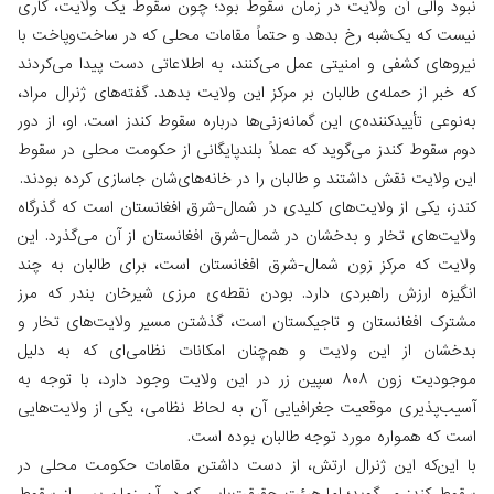
نبود والی آن ولایت در زمان سقوط بود؛ چون سقوط یک ولایت، کاری
نیست که یک‌شبه رخ بدهد و حتماً مقامات محلی که در ساخت‌وپاخت با
نیروهای کشفی و امنیتی عمل می‌کنند، به اطلاعاتی دست پیدا می‌کردند
که خبر از حمله‌ی طالبان بر مرکز این ولایت بدهد. گفته‌های ژنرال مراد،
به‌نوعی تأییدکننده‌ی این گمانه‌زنی‌ها درباره سقوط کندز است. او، از دور
دوم سقوط کندز می‌گوید که عملاً بلندپایگانی از حکومت محلی در سقوط
این ولایت نقش داشتند و طالبان را در خانه‌های‌شان جاسازی کرده بودند.
کندز، یکی از ولایت‌های کلیدی در شمال-شرق افغانستان است که گذرگاه
ولایت‌های تخار و بدخشان در شمال-شرق افغانستان از آن می‌گذرد. این
ولایت که مرکز زون شمال-شرق افغانستان است، برای طالبان به چند
انگیزه ارزش راهبردی دارد. بودن نقطه‌ی مرزی شیرخان بندر که مرز
مشترک افغانستان و تاجیکستان است، گذشتن مسیر ولایت‌های تخار و
بدخشان از این ولایت و هم‌چنان امکانات نظامی‌ای که به دلیل
موجودیت زون ۸۰۸ سپین زر در این ولایت وجود دارد، با توجه به
آسیب‌پذیری موقعیت جغرافیایی آن به لحاظ نظامی، یکی از ولایت‌هایی
است که همواره مورد توجه طالبان بوده است.
با این‌که این ژنرال ارتش، از دست داشتن مقامات حکومت محلی در