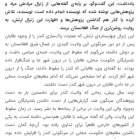
یادداشت: این گفت‌وگو، بر پایه‌ی گفته‌هایی از ژنرال مرادعلی مراد و
پژوهش‌هایی نوشته شده که نویسنده انجام داده است. نویسنده، تلاش
کرده با کنار هم گذاشتن پژوهش‌ها و اظهارت این ژنرال ارتش، به
روایت روشن‌تری از جنگ افغانستان برسد.
این ژنرال چهارستاره‌ی ارتش که عملیات پاک‌سازی کندز را از وجود طالبان
پس از دو دور سرنگونی این ولایت کلیدی در شمال-شرق افغانستان به
بر دوش داشته، می‌گوید که سقوط این ولایت، جنبه‌ی سیاسی داشت و
بلندپایگان حکومت محلی، طالبان را در درون شهر جا و جنگ‌افزار داده
بودند. به گفته‌ی وی، طالبانی که کندز را سقوط دادند، جنگ را از درون
شهر آغاز کردند. او اما مشخص نمی‌کند که کدام مقام‌های حکومت محلی
در جا دادن طالبان در درون شهر کندز دست داشتند.
چند سال پیش، زمانی که ولایت کندز برای نخستین بار به دست
پژوهندگان سرنگون شد، گزارش‌هایی از دست داشتن بلندپایگان محلی
به‌ویژه والی این ولایت در برخی از رسانه‌ها به نشر رسید. در زمان سقوط
این ولایت، والی که گفته می‌شد با طالبان هم‌دستی داشته است، به یکی
از کشورهای خارجی ظاهراً برای تداوی رفته بود. آن‌چه گمان دست
داشتن مقام‌های حکومت محلی در سرنگونی کندز را افزایش داده بود،