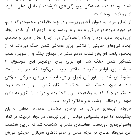
شده بود که عدم هماهنگی بین ارگان‌های ذکرشده، از دلایل اصلی سقوط
این ولایت بوده است.
از ژنرال مراد، به عنوان آخرین پرسش در چند دقیقه‌ی محدودی که دارم،
در مورد نیروهای حربکی-مردمی می‌پرسم و می‌گویم که آیا طرح ایجاد
این نیروها مفید بود یا جنگ را همه‌گیرتر کرد. او، با لحنی جدی و مصمم،
ایجاد نیروهای حربکی را تلاشی برای همه‌گیر شدن جنگ می‌داند که از
یک‌سو، باعث افزایش تلفات مردم ملکی در میدان جنگ و از سویی، سبب
همه‌گیر شدن جنگ شد. او، برای بیان روشن‌تر این موضوع، از
ملیشه‌سازی اواخر حکومت داکتر نجیب می‌گوید که سرانجام باعث
سقوط آن شد. به باور این ژنرال ارتش، ایجاد نیروهای حربکی، حرکتی
بود به سوی همه‌گیر شدن جنگ تا امکان کنترل آن از دست برود.
همه‌گیری جنگ که به وضعیت امروز انجامیده و دولت را ناگزیر به دادن
سهم برای طالبان پشت میز مذاکره کرده است.
هرچند نیروهای حربکی، در جاهای مختلفی مدت‌ها مقابل طالبان
جنگیدند؛ اما نبود پشتیبانی دولت از این نیروها، سرانجام نزدیک در تمام
ولسوالی‌های دوردست افغانستان منجر به شکست شد که در پی شکست
این نیروها، طالبان بر مردم محل و خانواده‌های سربازان حربکی یورش