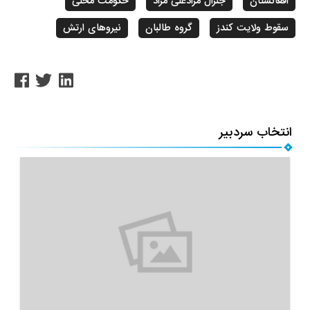
افغانستان
جنرال مرادعلی مراد
حکومت محلی
سقوط ولایت کندز
گروه طالبان
نیروهای ارتش
انتخاب سردبیر