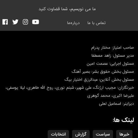
ما می نویسیم، شما قضاوت کنید
تماس با ما
درباره‌ما
صاحب امتیاز: مختار پدرام
مدیر مسئول: زاهد مصطفا
مسئول اجرایی: عصمت امین
مسئول بخش حقوق بشر: بصیر آهنگ
مسئول بخش آنلاین: عبدالرزق اختیار بیگ
خبرنگاران: مجیب ارژنگ، علی شهیر، شبنم نوری، روح الله طاهری، لیلا یوسفی،
علیرضا اکبری، محمد گوهری
دیزاینر: اسماعیل لعلی
لینک ها:
خبرها
سیاست
گزارش
انتخابات