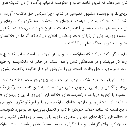
ان می‌دهند که تاریخ شاهد حزب و حکومت کامیاب برآمده از دل اندیشه‌های 
ریه‌پرداز و نویسنده مشهور انگلیسی در کتاب «چرا مارکس حق داشت» آورده
د؛ اما هر جا که به عمل درآمد، نتیجه‌ای جز وحشت، ستم‌گری و کشتارهای وس
ان نظریه، تنها مناسب فضای آکادمیک است.» تاریخ شهادت می‌دهد که ایگلتون
ته بودیم، یکی از رفیقان طاهر بدخشی اذعان می‌کرد که اگر ما در افغانستان
د و به تندروی سنگ تمام می‌گذاشتیم.
 جای دیگر تأکید می‌کند که «مارکسیسم رویای آرمان‌شهری است. جایی که هیچ
ان‌ها کار می‌کنند و در هماهنگی کامل با هم استند. در حالی که مارکسیسم به 
اه، ستیزه‌جو و اهل رقابت است. این آرمان‌شهر فارغ از هرگونه واقعیت بشری
 یک ماتریالیست بود، شک و تردید نیست و به چیزی جز ماده اعتقاد نداشت.
‌داد و آگاهی را بازتابی از جهان مادی می‌دانست. به دین کاملا تحقیرآمیز نگاه
وسیله را توجیه می‌کند. مارکسیست‌های افغانستان با پیروی از پیر و پیشوای خ
دارند. این تحقیر و براندازی، نحله‌ای مارکسیستی را از امر کثرت‌گرایی دور م
 این است که عقاید خلاف خویش را تاب و تحمل بیاوریم؛ اما برخورد کمونیست
غانستان با گزاره‌های دینی و معنوی مفهوم پلورالیسم را به‌چالش کشید و سویه
 تعلیق کرد. رفتار گزینشی و مطلق‌گرایی سوسیالیسم‌خواهان ریشه در بینش مارک