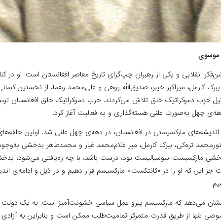
 موسوی
فکر انقلابی و یکی از رهبران چپ‌گرای تاریخ معاصر افغانستان است. او در کنار
ببرک کارمل، میراکبر خیبر، صدیق‌الله روهی و علی‌محمد زهما، از نخستین کسانی
یل حزب دموکراتیک خلق تلاش می‌کردند. حزب دموکراتیک خلق افغانستان توسط 
ه‌ی چهل به‌صورت علنی هسته‌گذاری و به فعالیت آغاز کرد.
اندیشه‌های مارکسیستی در افغانستان، در دهه‌ی چهل علنی شد. اولین حلقه‌ها
رمحمد تره‌کی، ببرک کارمل، میر غلام‌محمد غبار و محمدطاهر بدخشی به‌وجود
بدخشی مارکسیست-سوسیالیست بود، درست باشد، با چه ره‌یافتی می‌شود، بدخش
جز این ‌که او را در «کانتکست» مارکسیسم قرار دهیم و در ذیل و ادامه‌ی اندی
م.
نشان می‌دهد که مارکسیسم پیرو عمل سیاسی خشونت‌آمیز است. به ‌یک دولت دا
وصی تنها از طریق قدرت متمرکز تمامیت‌طلب ممکن است و بنابراین به آزادی