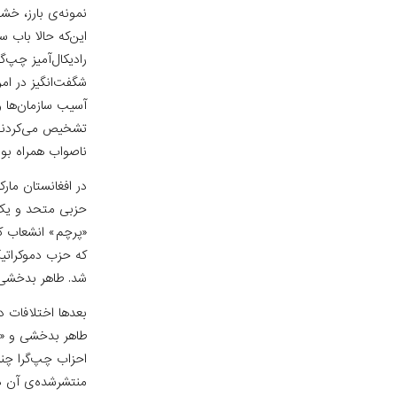
نمونه‌ی بارز، خش
این‌که حالا باب
رادیکال‌آمیز چپ‌
شگفت‌انگیز در ام
آسیب سازمان‌ها و 
تشخیص می‌کردند؛ 
ناصواب همراه بود
در افغانستان مار
حزبی متحد و یک‌
«پرچم» انشعاب کر
که حزب دموکراتی
شد. طاهر بدخشی ا
بعدها اختلافات د
طاهر بدخشی و «س
احزاب چپ‌گرا چنان
منتشرشده‌ی آن در