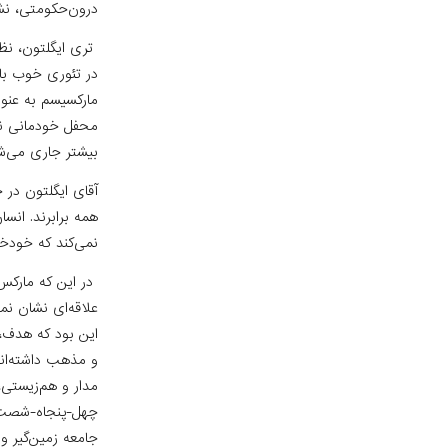
درون‌حکومتی، نش
تری ایگلتون، نظ
در تئوری خوب باش
مارکسیسم به عنو
محفل خودمانی نشس
بیشتر جاری می‌ش
آقای ایگلتون در
همه برابرند. انس
نمی‌کند که خودخو
در این که مارکس
علاقه‌ای نشان نمی
این بود که هدف، 
و مذهب داشته‌اند/
مدار و هم‌زیستی،
چهل-پنجاه-شصت اف
جامعه زمین‌گیر و