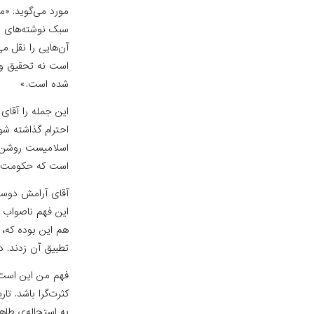
مورد می‌گوید: «
سبک نوشته‌های ما
آن‌هایی را نقل می
است نه تحقیق و آ
شده است.»
این جمله را آقا
احترام گذاشته شو
اسلامیست روشن‌ف
است که حکومت متم
آقای آرامش دوست‌
این فهم ناصواب خ
هم این بوده که،
تطبیق آن زدند. د
فهم من این است 
کثرت‌گرا باشد. تا
به استحاله‌ی طاه