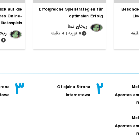
ick auf die
Erfolgreiche Spielstrategien für
Besonde
des Online-
optimalen Erfolg
Liv
lücksspiels
ریحان تمنا
ریحا
6 فوریه | 4 دقیقه
28 
۳
۲
trona
Oficjalna Strona
Mel
etowa
Internetowa
Apostas em
R
Mel
Apostas em
R