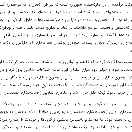
ونت برآمده از دل مارکسیسم شوروی است که هزاران انسان را در کوره‌های آتش
 سوسیالیست‌خواهی بسته شده است درست؛ ولی نسخه‌ای که بدخشی و یارانش 
گرایانه بود. کار احسن و ستوده‌ای مارکس و مارکسیست‌ها در طول تاریخ، این بو
ر تشخیص وضعیت جوامع داشتند. در نهاد براندازی دست بلند داشته و ویران‌گر
نهادها را کشف و نشان می‌دادند؛ اما در امر سازمان‌سازی و نهادآفرینی ناکام و 
ولی درمان‌گر خوبی نبودند. نمونه‌ی روشنش هم همان نقد مارکس بر نظام سر
.
کسیست‌ها ثابت کردند که تفاهم و توافق پایدار نداشته ‌اند. حزب دموکراتیک خل
دست نبود و خیلی زود میان اعضای این حزب اختلافات اساسی بروز کرد و سرا
د. رهبری جناح خلق را نورمحمد تره‌کی و رهبری جناح پرچم را ببرک کارمل بر
ک خلق قدرت را به دست گرفت، این اختلافت به اوج خود رسید که منجر به ت
ز حزب دموکراتیک خلق خارج شد و سازمان انقلابی زحمت‌کشان افغانستان (سا
ر این سازمان بالا گرفت و این جریان هم دچار انشعاب شد و «سازمان زحمتکشا
ازمان فدایی زحمت‌کشان افغانستان» به رهبری مولانا باعث بدخشی به وجود 
 برجسته بوده که هر کدام به‌تنهایی بخشی از گروه‌ها و توده‌ها را رهبری می‌کر
 جان و جهان انقلابی‌ها، یک تضاد ذاتی داشته است. این نشانه‌ها و تضادگرای