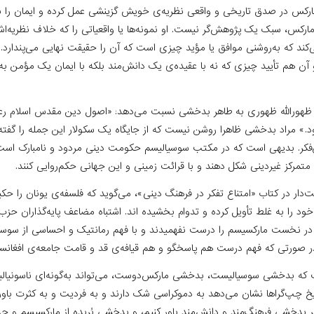
مارکس در صدق تاریخی و واقعی نظریه‌ی خویش گزینشی عمل کرده و ایمان را ب
رکس، سبک یک پژوهش‌گر نیست. او نمونه‌ها یا واقعیاتی را که خلاف نظریه‌اش ب
‌کند که به‌روشنی موافق یا مؤید چیزی است که آن را حقیقت نهایی می‌پندارد. ت
ن هم تأیید چیزی که نه با عقیده‌ی یک دانش‌مند بلکه با ایمان یک مؤمن به 
ی ظهورالله ظهوری به طاهر بدخشی نسبت می‌دهد: «اصول دین مقدس اسلام رعای
د.» مراد بدخشی ظاهرا روشن نیست که از جایگاه یک سکولار این جمله را گفته 
کر. بدیهی است که در مکتب سوسیالیسم حکومت دینی مردود و نامبارک است.
رکز غیردینی شکل ‌دهند و با قرائت زمینی و این جهانی حکم‌روایی کنند.
دار در کتاب «امتناع تفکر در فرهنگ دینی»، می‌گوید که فلسفه‌ی یونان را حک
ود را به ‌غلط تأویل کرده و تدوام بخشیده ‌اند. اشتباه مضاعف پایه‌گذاران حز
 در نخست مارکسیسم را درست نفهمیدند و با فهم رمانتیک و احساسی از سوس
ر صورتی ‌که فهم درست هم پاسخگو و هم قیافه‌ی قد و قامت جامعه‌ی افغانست
که بدخشی سوسیالیست، بدخشی مارکس‌دوست، می‌تواند به‌گونه‌ای ناسونیالیس
ریخ چپ‌گراها نشان می‌دهد به دموکراسی شک دارند و به‌ فردیت و به ‌کثرت باورها 
ر بدخشی فرهنگ‌مند و دانش‌مند باور کنیم، و بدخشی بُریده از مارکسیسم و ج