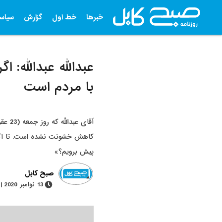
خبرها
خط اول
گزارش
سیاس
عبدالله عبدالله: 
با مردم است
آقای
کاهش خشونت نشده است. تا اکنون
پیش برویم؟»
صبح کابل
13 نوامبر 2020 | 1 دقیقه