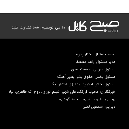
ما می نویسیم، شما قضاوت کنید
صاحب امتیاز: مختار پدرام
مدیر مسئول: زاهد مصطفا
مسئول اجرایی: عصمت امین
مسئول بخش حقوق بشر: بصیر آهنگ
مسئول بخش آنلاین: عبدالرزق اختیار بیگ
خبرنگاران: مجیب ارژنگ، علی شهیر، شبنم نوری، روح الله طاهری، لیلا
یوسفی، علیرضا اکبری، محمد گوهری
دیزاینر: اسماعیل لعلی