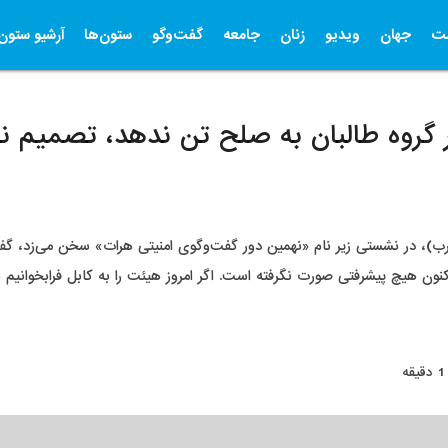
ت
جهان
ویدیو
زنان
جامعه
گفت‌وگو
ستون‌ها
آرشیو ستون‌
اگر گروه طالبان به صلح تن ندهد، تصمیم ن
 عبدالله که روز جمعه (23 عقرب)، در نشستی زیر نام «نهمین دور گفت‌وگوی امنیتی هرات» سخن 
 هیچ پیشرفتی صورت نگرفته است. اگر امروز هیئت را به کابل فرابخوانیم به