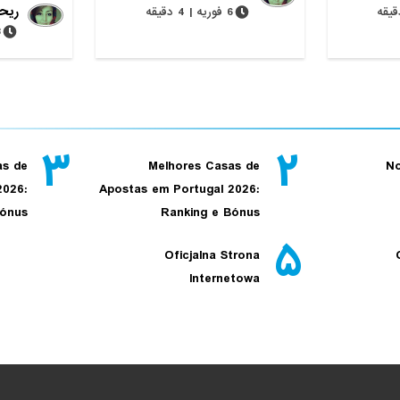
ریحا
6 فوریه | 4 دقیقه
28 
۳
۲
as de
Melhores Casas de
No
2026:
Apostas em Portugal 2026:
Bónus
Ranking e Bónus
۵
Oficjalna Strona
Internetowa