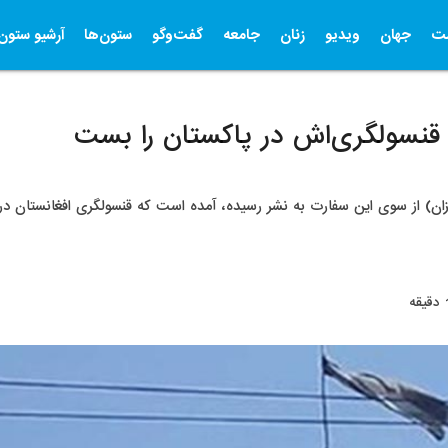
ت
جهان
ویدیو
زنان
جامعه
گفت‌وگو
ستون‌ها
آرشیو ستون‌
قنسولگری‌اش در پاکستان را بست
خبرنامه‌ای که روز جمعه (19میزان) از سوی این سفارت به نشر رسیده، آمده است که قنسولگری افغانس