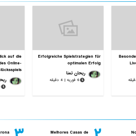
ick auf die
Erfolgreiche Spielstrategien für
Besonde
des Online-
optimalen Erfolg
Liv
lücksspiels
ریحان تمنا
ریحا
6 فوریه | 4 دقیقه
28 
۳
۲
trona
Melhores Casas de
No