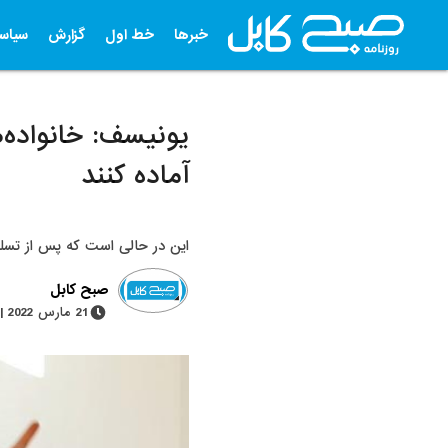
خبرها
خط اول
گزارش
سیاس
یونیسف: خانواده‌
آماده کنند
این در حالی است که پس از تسلط 
صبح کابل
21 مارس 2022 | 1 دقیقه