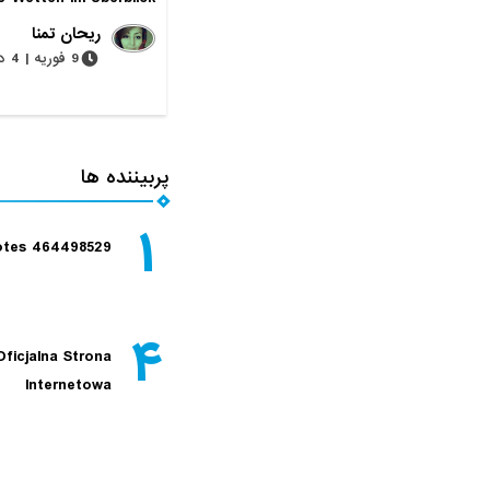
ریحان تمنا
9 فوریه | 4 دقیقه
پربیننده ها
۱
tes 464498529
۴
Oficjalna Strona
Internetowa