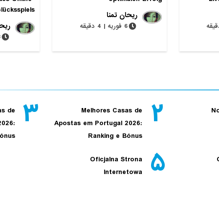
lücksspiels
ریحان تمنا
ریحا
6 فوریه | 4 دقیقه
28 
۳
۲
as de
Melhores Casas de
No
2026:
Apostas em Portugal 2026:
Bónus
Ranking e Bónus
۵
Oficjalna Strona
Internetowa