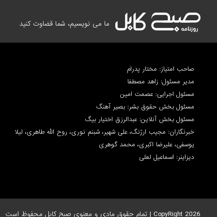
ما می نویسیم، شما قضاوت کنید
صاحب امتیاز: مختار پدرام
مدیر مسئول: زاهد مصطفا
مسئول اجرایی: عصمت امین
مسئول بخش حقوق بشر: بصیر آهنگ
مسئول بخش آنلاین: عبدالرزق اختیار بیگ
خبرنگاران: مجیب ارژنگ، علی شهیر، شبنم نوری، روح الله طاهری، لیلا
یوسفی، علیرضا اکبری، محمد گوهری
دیزاینر: اسماعیل لعلی
CopyRight 2026 | تمام حقوق مادی و معنوی صبح کابل محفوظ است