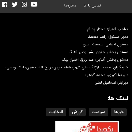
تماس با ما
درباره‌ما
صاحب امتیاز: مختار پدرام
مدیر مسئول: زاهد مصطفا
مسئول اجرایی: عصمت امین
مسئول بخش حقوق بشر: بصیر آهنگ
مسئول بخش آنلاین: عبدالرزق اختیار بیگ
خبرنگاران: مجیب ارژنگ، علی شهیر، شبنم نوری، روح الله طاهری، لیلا یوسفی،
علیرضا اکبری، محمد گوهری
دیزاینر: اسماعیل لعلی
لینک ها:
خبرها
سیاست
گزارش
انتخابات