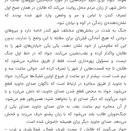
شوند. جواد برای تأیید حرف‌هایی در مورد جابه‌جایی نیروهای طالب در
داخل شهر،‌ از زبان مردم محل روایت می‌کند که طالبان در همان صبح اول
تصرف کندز، با لباس و سر و وضعی وارد شهر شده بودند که
نشان‌دهنده‌ی زندگی در کوه و بیابان نبود.
جنگ به شدت در بخش‌های مختلف شهر کندز ادامه دارد و نیروهای
دولتی که هیچ آمادگی قبلی‌ای برای مقابله با این وضع را ندارند، بدون
این که مقاومتی از خود نشان دهند، یکی یکی خیابان‌های شهر را به
طالبان واگذار کرده و عقب‌نشینی می‌کنند. جواد که در خط اول جنگ
نیست و مسؤول پهره‌داری است، فقط از طریق مخابره می‌شنود که
طالبان تا چه قسمت‌هایی از شهر را تصرف کرده اند. حوالی ساعت سه و
نیم شب است. بیشتر از دو ساعت از شروع اولین شلیک‌ها می‌گذرد. جواد
با جاوید از طریق مخابره در ارتباط است که ناگهان صدای جاوید قطع
می‌شود. جواد به محض قطع شدن صدای جاوید، تهِ دلش می‌لرزد و با
خود می‌گوید که دیگر صدای او را نخواهد شنید؛ همین‌طور هم می‌شود.
از آن مخابره نیم ساعت بعد، به جای صدای جاوید صدای یکی از
جنگ‌جویان طالب بلند می‌شود که با زبان پشتو حرف می‌زند و فحش
می‌دهد. صدای جاوید دیگر برای همیشه خاموش شده است.
جواد می‌گوید که طالبان از سمت شرق، شمال،‌ شمال‌شرق و غرب –