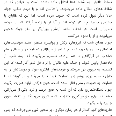
تسلط طالبان به شفاخانه‌ها انتقال داده نشده است و افرادی که در
شفاخانه‌های انتقال داده می‌شوند، یا طالبان اند و یا مردم ملکی. جواد
حالا دیگر قبول کرده است که جاوید مرده است؛ اما این که طالبان با
جنازه‌ی جاوید چه کار کرده اند و آیا او را زنده گرفته اند یا مرده،
تصوراتی است هر لحظه مانند ارتشی ویران‌گر بر مغز جواد هجوم
می‌آورند و او را نابود می‌کنند.
جواد همان شب که نیروهای ارتش و پولیس، منتظر استند موقعیت‌های
احتمالی طالبان را دریابند، با چند نفر از سربازانی که قبلا در ولسوالی امام
صاحب در قرارگاهی با هم بودند، تصمیم می‌گیرند که نیمه شب، از
بالاحصار پایین شوند و جنگ علیه طالبان را از داخل شهر آغاز کنند؛ اما این
تصمیم به بیرون درز می‌کند و فرماندهان ارتش، جواد و دوستانش را به
دلیل تصمیم برای برهم زدن عملیات فردا، تنبیه می‌کند و می‌گویند که تا
عملیات به صورت رسمی آغاز نشده است، هیچ حرکتی نباید صورت بگیرد.
جواد لحظه‌شماری دارد که آن شب به صبح برسد و فردا یکی از سربازانی
باشد که برای بازپس‌گیری کندز، با تمام توان می‌جنگد و انتقام خون
جاوید را می‌گیرد.
عقربه‌های کور، کندتر از هر زمان دیگری، بر محور شبی می‌چرخند که پس