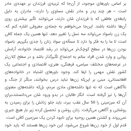
بر اساس باورهای موجود، از آن‌جا که تربیه‌‌ی فرزندان بر عهده‌ی مادر
است – هر چند پدر و مادر نقش مساوی را دارند- مادران به دلیل
رابطه‌ی عاطفی که با فرزندان شان دارند، می‌توانند تأثیر بیشتری روی
آن‌ها داشته باشند. این‌جا می‌خواهم به جمله‌ی معروفی اشاره کنم که:
یک زن باسواد می‌تواند سه نسل را تغییر دهد. تنها همین یک جمله کافی
ا‌ست تا ما را به فکر وا دارد تا مسأله‌ی سواد زنان را جدی بگیریم. باسواد
بودن زن‌ها در سطح کوچک‌تر می‌تواند در رشد اقتصاد خانواده، آرامش
روانی و وارد شدن افراد سالم به اجتماع تأثیرگذار باشد و در سطح کلان‌تر
در عرصه‌های مختلف سیاسی، فرهنگی، هنری، اقتصادی و اجتماعی یک
کشور نقش مهمی را ایفا کند. وجود باورهای اشتباه در خانواده‌های
افغانستانی، مبنی بر این‌که زن‌ها نباید درس بخوانند، متأثر از جنگ و
ناآگاهی است که نه تنها داشته‌های مادی مردم، بل‌که داشته‌های معنوی
آن‌ها را نیز گرفته است. انگار طالبان در بدو ورود شان می‌دانستند،برای
آن که سرزمینی را 50 سال عقب‌ ببرد، باید جلو زنانش را برای رسیدن به
روشنایی و آگاهی می‌گرفت. زنان روشن و تحصیل کرده زیر بار هیچ‌ جبری
نمی‌روند و کشتن همین روحیه برای نابود کردن یک سرزمین کافی است.
قدم اول از خود زن‌ها شروع می‌شود. این خود زن‌ها هستند که باید خود