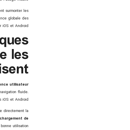
ent surmonter les
ience globale des
ur iOS et Android.
iques
e les
isent
ence utilisateur
avigation fluide.
 iOS et Android.
ce directement la
échargement de
onne utilisation.