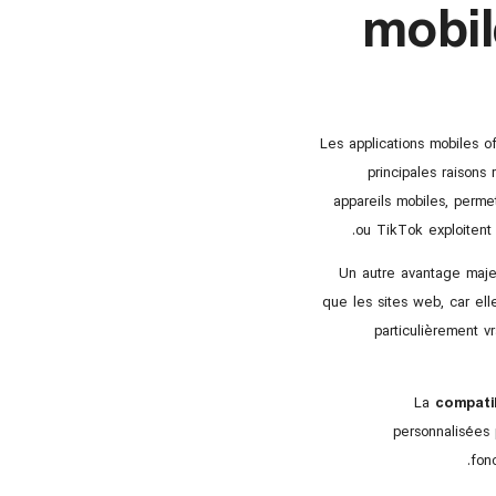
mobil
Les applications mobiles o
principales raisons 
appareils mobiles, perme
ou TikTok exploitent 
Un autre avantage majeu
que les sites web, car ell
particulièrement v
La
compatib
personnalisées 
fon