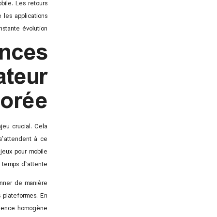
bile. Les retours
e les applications
tante évolution.
ances
ateur
iorée
jeu crucial. Cela
s s’attendent à ce
 jeux pour mobile
 temps d’attente.
ionner de manière
s plateformes. En
rience homogène.