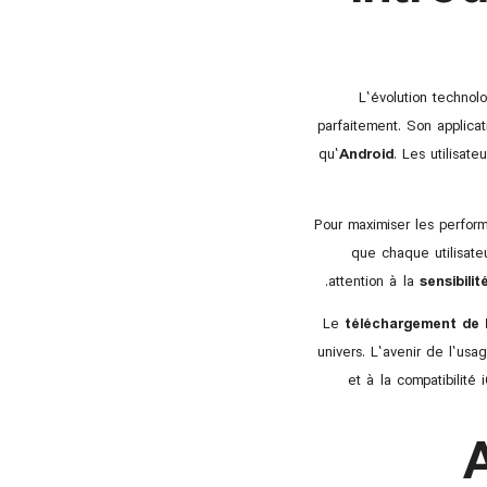
L’évolution technol
parfaitement. Son applica
qu’
Android
. Les utilisat
Pour maximiser les perform
que chaque utilisate
attention à la
sensibili
Le
téléchargement de l
univers. L’avenir de l’us
et à la compatibilité
A