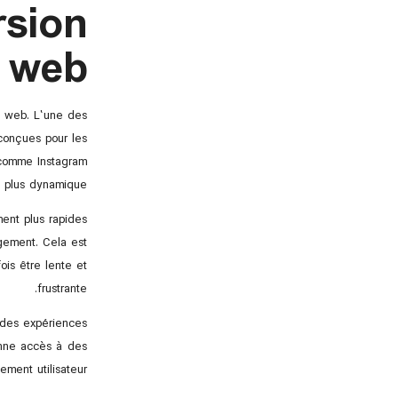
rsion
web
n web. L’une des
conçues pour les
s comme Instagram
n plus dynamique.
ment plus rapides
rgement. Cela est
ois être lente et
frustrante.
 des expériences
ne accès à des
ment utilisateur.