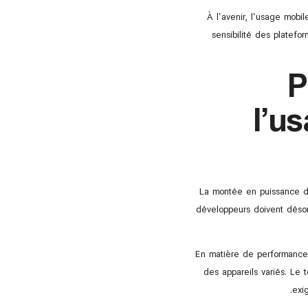
À l’avenir, l’usage mobi
sensibilité des platefo
P
l’u
La montée en puissance de
développeurs doivent désor
En matière de performances,
des appareils variés. Le t
exig