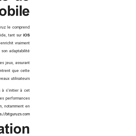
obile
Guruz le comprend
ide, tant sur
iOS
enrichit vraiment
on adaptabilité.
s jeux, assurant
ontrent que cette
eaux utilisateurs.
à s’initier à cet
 des performances
ion, notamment en
s://bitguruzs.com/
ation