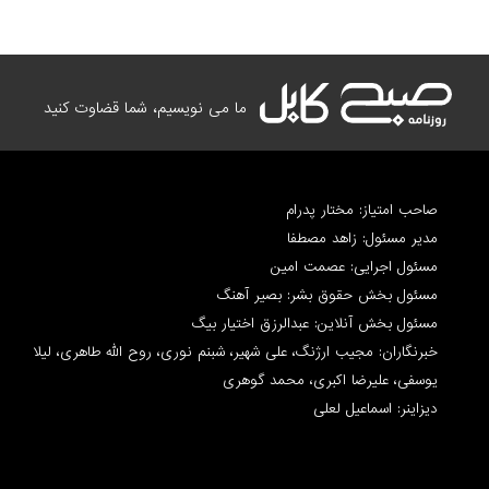
ما می نویسیم، شما قضاوت کنید
صاحب امتیاز: مختار پدرام
مدیر مسئول: زاهد مصطفا
مسئول اجرایی: عصمت امین
مسئول بخش حقوق بشر: بصیر آهنگ
مسئول بخش آنلاین: عبدالرزق اختیار بیگ
خبرنگاران: مجیب ارژنگ، علی شهیر، شبنم نوری، روح الله طاهری، لیلا
یوسفی، علیرضا اکبری، محمد گوهری
دیزاینر: اسماعیل لعلی