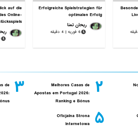
ick auf die
Erfolgreiche Spielstrategien für
Besonde
des Online-
optimalen Erfolg
Liv
lücksspiels
ریحان تمنا
ریحا
6 فوریه | 4 دقیقه
28 
۳
۲
as de
Melhores Casas de
No
2026:
Apostas em Portugal 2026:
Bónus
Ranking e Bónus
۵
Oficjalna Strona
Internetowa