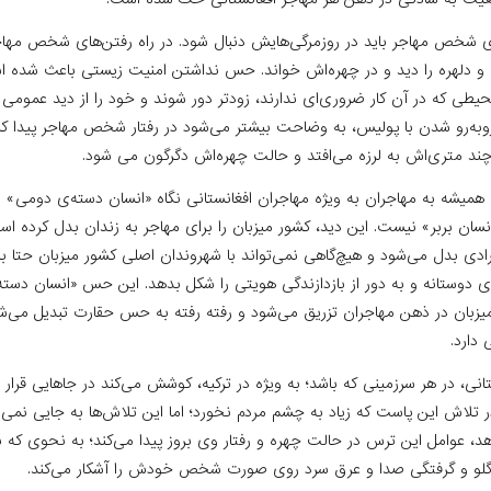
تار‌های شخص مهاجر باید در روزمر‌گی‌هایش دنبال شود. در راه رفتن‌های شخص مها
 دلهره را دید و در چهره‌اش خواند. حس نداشتن امنیت ‌زیستی باعث شده اس
یطی که در آن کار ضروری‌ای ندارند، زود‌تر دور شوند و خود را از دید عمومی پن
روبه‌رو شدن با پولیس، به وضاحت بیشتر می‌شود در رفتار شخص مهاجر پیدا 
ند متری‌اش به لرزه می‌افتد و حالت چهره‌اش دگرگون می شود.
همیشه به مهاجران به ویژه مهاجران افغانستانی نگاه «انسان دسته‌ی دومی» د
انسان بربر» نیست. این دید، کشور میزبان را برای مهاجر به زندان بدل کرده‌ اس
ادی بدل می‌شود و هیچ‌گاهی نمی‌تواند با شهروندان اصلی کشور میزبان حتا با و
 دوستانه و به دور از بازدازندگی ‌هویتی را شکل بدهد. این حس «انسان دست
زبان در ذهن مهاجران تزریق می‌شود و رفته رفته به حس حقارت تبدیل می‌شود
 دارد.
انی، در هر سرزمینی که باشد؛ به ویژه در ترکیه، کوشش می‌کند در جاهایی قرار
ر تلاش این پاست که زیاد به چشم مردم نخورد؛ اما این تلاش‌ها به جایی نم
، عوامل این ترس در حالت چهره و رفتار وی بروز پیدا می‌کند؛ به نحوی که 
گلو و گرفتگی صدا و عرق سرد روی صورت شخص خودش را آشکار می‌کند.