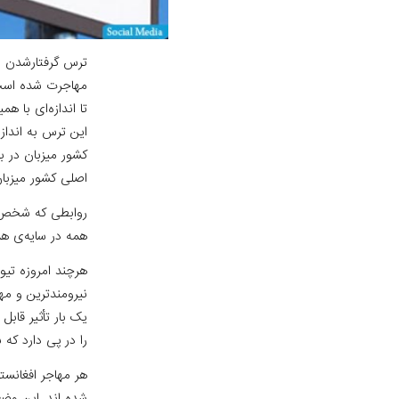
ترس گرفتار‌شدن ب
مهاجرت شده ‌است 
تا اندازه‌ای با ه
این ترس به اندا
کشور میزبان در ب
اصلی کشور میزبان
روابطی که شخص مه
همه در سایه‌ی هم
هر‌چند امروزه تی
نیرومند‌ترین و م
یک بار تأثیر قاب
را در پی دارد که 
هر مهاجر افغانستا
شده ‌‌اند. این و