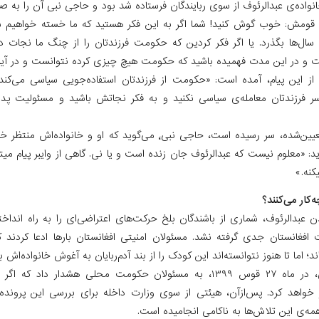
انواده‌‌ی عبدالرئوف از سوی ربایندگان فرستاده شد بود و حاجی نبی آن را به ص
 قومش: خوب گوش کنید! شما اگر به این فکر هستید که ما خسته خواهیم 
 سال‌ها بگذرد. یا اگر فکر کردین که حکومت فرزندتان را از چنگ ما نجات 
 و در این مدت فهمیده باشید که حکومت هیچ‌ چیزی کرده نتوانست و در آیند
 این پیام، آمده است: «حکومت از فرزندتان استفاده‌جویی سیاسی می‌کند 
 فرزندتان معامله‌ی سیاسی نکنید و به فکر نجاتش باشید و مسئولیت پد
اکنون‌که مهلت تعیین‌شده، سر رسیده است، حاجی نبی٬ می‌گوید که او 
: «معلوم نیست که عبدالرئوف جان زنده است و یا نی. گاهی از وایبر پیام می
کنه.»
‌کار می‌کنند؟
عبدالرئوف، شماری از باشندگان بلخ حرکت‌های اعتراضی‌ای را به راه انداخت
ت افغانستان جدی گرفته نشد. مسئولان امنیتی افغانستان بارها ادعا کردند ک
د؛ اما تا هنوز نتوانسته‌اند این کودک را از بند آدم‌ربایان به آغوش خانواده‌اش بر
رییس‌جمهور غنی، در ماه ۲۷ قوس ۱۳۹۹، به مسئولان حکومت محلی هشدار 
ر خواهد کرد. پس‌ازآن، هیئتی از سوی وزارت داخله برای بررسی این پرونده
همه‌ی این تلاش‌ها به ناکامی انجامیده است.