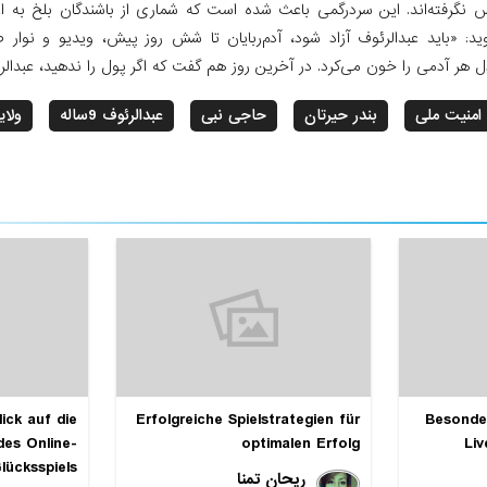
س نگرفته‌اند. این سردرگمی باعث شده است که شماری از باشندگان بلخ به اع
ید: «باید عبدالرئوف آزاد شود، آدم‌ربایان تا شش روز پیش، ویدیو و نوار
 هر آدمی را خون می‌کرد. در آخرین روز هم گفت که اگر پول را ندهید، عبدالرئو
امنیت ملی
بندر حیرتان
حاجی نبی
عبدالرئوف 9ساله
ولا
ick auf die
Erfolgreiche Spielstrategien für
Besonde
des Online-
optimalen Erfolg
Liv
lücksspiels
ریحان تمنا