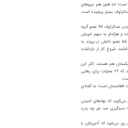
 است؛ اما هنوز هم نیروهای
بدالرئوف بسیار پیچیده است.
احمدضیا سراج، رییس عمومی امنیت ملی روز شنبه (۲۳ حوت) گفت که تا اکنون در پیوند به ربودن عبدالرئوف 55 عضو گروه
ئوف دخیل بوده و هرکدام به سهم خویش
چند شبی او را نگهداری کرده‌اند. «موضوع اختطاف عبدالرئوف در بلخ سیاسی نیست و تا اکنون ۵۵ عضو داعش در پیوند به
ند. شروع کار از بازداشت
اتباع ازبیکستان و تاجیکستان هم هستند. اکثر این
گرفتاری‌ها در ولایت بلخ و جوزجان و فاریاب شد و هنوز هم ادامه دارد.» او همچنان گفته بود که ۲۹ عملیات برای رهایی
 افغانستان است؛ به گفته‌ی
 می‌گوید که نهادهای امنیتی
؛ دستگیری صد نفر چه بدرد
ز می‌شود که آدم‌ربایان با