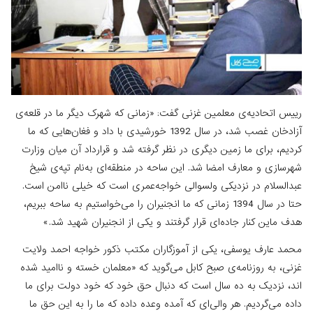
رییس اتحادیه‌ی معلمین غزنی گفت: «زمانی ‌که شهرک دیگر ما در قلعه‌ی
آزادخان غصب شد، در سال 1392 خورشیدی با داد و فغان‌هایی که ما
کردیم، برای ما زمین دیگری در نظر گرفته شد و قرارداد آن میان وزارت
شهرسازی و معارف امضا شد. این ساحه در منطقه‌ای به‌نام تپه‌ی شیخ
عبدالسلام در نزدیکی ولسوالی خواجه‌عمری است که خیلی ناامن است.
حتا در سال 1394 زمانی‌ که ما انجنیران را می‌خواستیم به ساحه ببریم،
هدف ماین کنار جاده‌ای قرار گرفتند و یکی از انجنیران شهید شد.»
محمد عارف یوسفی، یکی از آموزگاران مکتب ذکور خواجه احمد ولایت
غزنی، به روزنامه‌ی صبح کابل می‌گوید که «معلمان خسته و ناامید شده
‌اند، نزدیک به ده سال است که دنبال حق خود که خود دولت برای ما
داده می‌گردیم. هر والی‌ای که آمده وعده داده که ما را به این حق ما