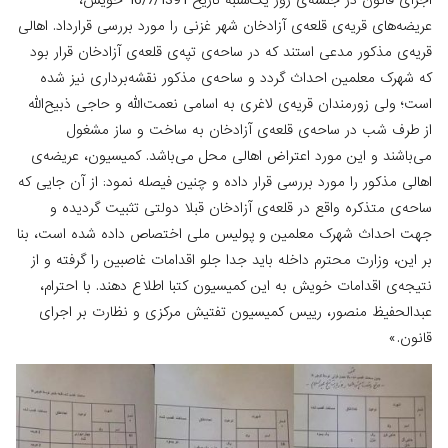
اجرای قانون در جلسه‌ی روز یک‌شنبه تاریخ 16/7/1391 خویش،
عریضه‌های قریه‌ی قلعه‌ی آزادخان شهر غزنی را مورد بررسی قرارداد. اهالی
قریه‌ی مذکور مدعی استند که در ساحه‌ی تپه‌ی قلعه‌ی آزادخان قرار بود
که شهرک معلمین احداث گردد و ساحه‌ی مذکور نقشه‌برداری نیز شده
است؛ ولی زورمندان قریه‌ی لاغری به اسامی نعمت‌الله و حاجی ذبیح‌الله
از طرف شب در ساحه‌ی قلعه‌ی آزادخان به ساخت و ساز مشغول
می‌باشند و این مورد اعتراض اهالی محل می‌باشد. کمیسیون، عریضه‌ی
اهالی مذکور را مورد بررسی قرار داده و چنین فیصله نمود: از آن جایی ‌که
ساحه‌ی متذکره واقع در قلعه‌ی آزادخان قبلا دولتی تثبیت گردیده و
جهت احداث شهرک معلمین و پولیس ملی اختصاص داده شده است، بنا
بر این، وزارت محترم داخله باید جدا جلو اقدامات غاصبین را گرفته و از
نتیجه‌ی اقدامات خویش به این کمیسیون کتبا اطلاع دهند. با احترام،
عبدالحفیظ منصور، رییس کمیسیون تفتیش مرکزی و نظارت بر اجرای
قانون.»