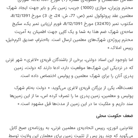
محترم وزیران، موازی (1000) جریب زمین بکر و بایر جهت ایجاد شهرک
معلمین عقد پروتوکول نمبر (ص: 77، ش: 24، ج: 3) مورخ 8/12/1391،
مکتوب نمبر (32470) مورخ 8/12/1391، فورم ارزیابی نمبر یک، سکیج
ساحه‌ی شهرک ضم هذا به ‌شما و یک کاپی جهت اطمینان به آمریت
محترم پروژه‌ی شهرک‌های معلمین ارسال است. بااحترام، صدیق اکرم‌خیل،
رییس املاک.»
اما باوجود این اسناد دولتی، برخی از باشندگان قریه‌ی «لاغری» شهر غزنی
که در نزدیکی این شهرک‌ها موقعیت دارد، ادعا دارند که دولت، زمین
پدری آنان را برای شهرک معلمین و پولیس اختصاص داده است.
‌نعمت‌الله، یکی از بزرگان قریه‌ی لاغری می‌گوید: « دولت به‌نام شهرک
پولیس و معلمین، زمین پدری ما را تصرف کرده اس، ما از این زمین‌ها
سند داریم و ملکیت ما در این زمین از مدت‌ها قبل مشهود است.»
ضعف حکومت محلی
غلام‌نبی انوری، رییس اتحادیه‌ی معلمین غزنی، به روزنامه‌ی صبح کابل
می‌گوید که چند روز پس از تثبیت زمین برای معلمان این ولایت توسط