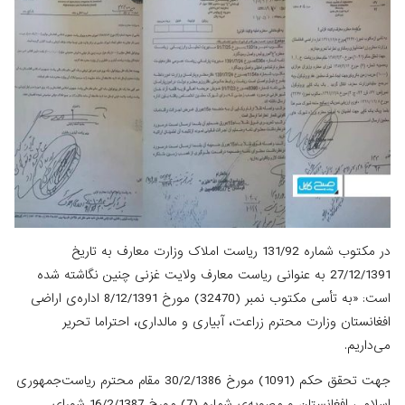
در مکتوب شماره 131/92 ریاست املاک وزارت معارف به تاریخ
27/12/1391 به عنوانی ریاست معارف ولایت غزنی چنین نگاشته شده
است: «به تأسی مکتوب نمبر (32470) مورخ 8/12/1391 اداره‌ی اراضی
افغانستان وزارت محترم زراعت، آبیاری و مالداری، احتراما تحریر
می‌داریم.
جهت تحقق حکم (1091) مورخ 30/2/1386 مقام محترم ریاست‌جمهوری
اسلامی افغانستان و مصوبه‌ی شماره (7) مورخ 16/2/1387 شورای