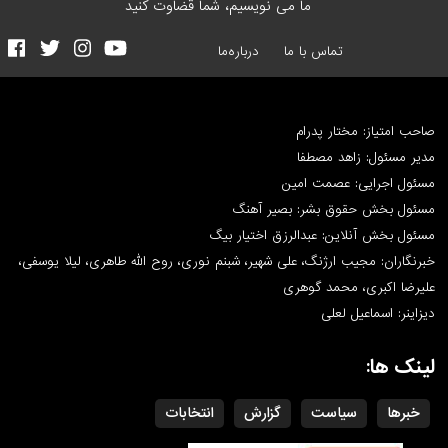
ما می نویسیم، شما قضاوت کنید
تماس با ما
درباره‌ما
صاحب امتیاز: مختار پدرام
مدیر مسئول: زاهد مصطفا
مسئول اجرایی: عصمت امین
مسئول بخش حقوق بشر: بصیر آهنگ
مسئول بخش آنلاین: عبدالرزق اختیار بیگ
خبرنگاران: مجیب ارژنگ، علی شهیر، شبنم نوری، روح الله طاهری، لیلا یوسفی،
علیرضا اکبری، محمد گوهری
دیزاینر: اسماعیل لعلی
لینک ها:
خبرها
سیاست
گزارش
انتخابات