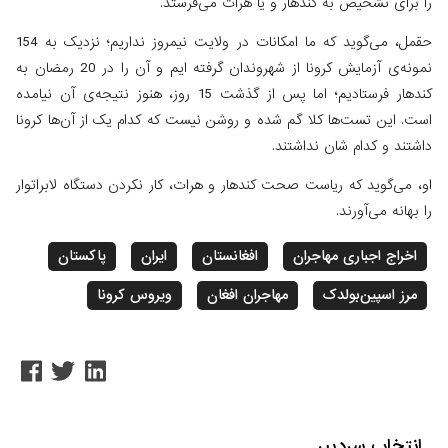
را برای تشخیص به کندهار و یا هرات می‌فرستد.
حقمل، می‌گوید که ما امکانات در ولایت نیمروز نداریم؛ نزدیک به 154
نمونه‌ی آزمایش کرونا از شهروندان گرفته ایم و آن را در 20 رمضان به
کندهار فرستادیم؛ اما پس از گذشت 15 روز، هنوز نتیجه‌ی آن نیامده
است. این تست‌ها کلا گم شده و روشن نیست که کدام یک از آن‌ها کرونا
داشتند و کدام شان نداشتند.
او، می‌گوید که ریاست صحت کندهار و هرات، کار نکردن دستگاه لابراتوار
را بهانه می‌آورند.
اخراج اجباری مهاجران
افغانستان
ایران
پاکستان
مرز اسپین‌بولدک
مهاجران افغان
ویروس کرونا
انتخاب سردبیر