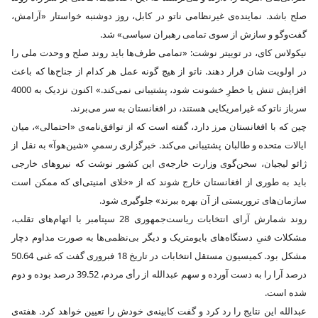
صلح باشد. نماینده‌ی غیرنظامی ناتو در کابل، روز دوشنبه خواستار «آرامش،
گفت‌وگو و سازش از سوی تمامی رهبران سیاسی» شد.
نیکولاس کای، در توییتر نوشت: «تمامی طرف‌ها باید روند صلح و وحدت ملی را
در اولویت شان قرار دهند. ناتو از هیچ گونه عمل هر کدام از جناح‌‌ها که باعث
افزایش تنش یا خطرِ خشونت شود، پشتیبانی نمی‌کند.» اکنون نزدیک به 4000
سرباز ناتو که غیرامریکایی هستند، در افغانستان به سر می‌برند.
چین که با افغانستان مرز دارد، گفته است که از توافق‌نامه‌ی «احتمالی»، میان
ایالات متحده و طالبان پشتیبانی می‌کند. خبرگزاری رسمیِ «شین‌هوآ» به نقل از
ژائو لیجیان، سخن‌گوی وزارت خارجه‌ی این کشور نوشت که نیروهای خارجی
باید به طوری از افغانستان خارج شوند که از «خلای امنیتی‌ای که ممکن است
سازمان‌های تروریستی از آن بهره ببرند» جلوگیری شود.
روند شمارش آرای انتخابات ریاست‌جمهوری 28 سپتامبر با اتهام‌های تقلب،
مشکلات فنیِ دستگاه‌های بایومتریک و دیگر بی‌نظمی‌ها به صورت مداوم دچار
مشکل بود. کمیسیون مستقل انتخابات در تاریخ 18 فبروری گفت که غنی 50.64
درصد آرا را به دست آورده و سهم عبدالله از رأی مردم، 39.52 درصد بوده و دوم
شده است.
عبدالله این نتایج را رد کرد و گفت کابینه‌ی خودش را تعیین خواهد کرد. هفته‌ی