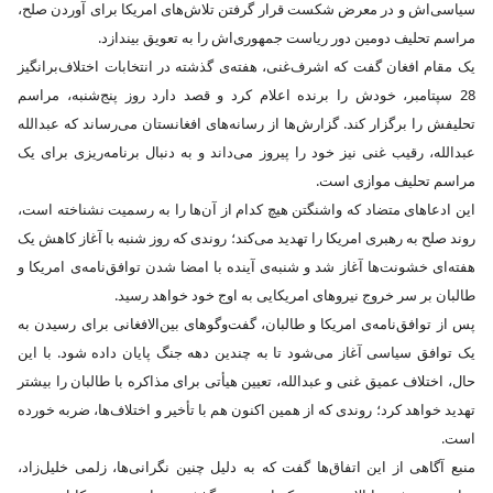
سیاسی‌اش و در معرض شکست قرار گرفتن تلاش‌های امریکا برای آوردن صلح،
مراسم تحلیف دومین دور ریاست جمهوری‌اش را به تعویق بیندازد.
یک مقام افغان گفت که اشرف‌غنی، هفته‌ی گذشته در انتخابات اختلاف‌برانگیز
28 سپتامبر، خودش را برنده اعلام کرد و قصد دارد روز پنج‌شنبه، مراسم
تحلیفش را برگزار کند. گزارش‌ها از رسانه‌های افغانستان می‌رساند که عبدالله
عبدالله، رقیب غنی نیز خود را پیروز می‌داند و به دنبال برنامه‌ریزی برای یک
مراسم تحلیف موازی است.
این ادعاهای متضاد که واشنگتن هیچ کدام از آن‌ها را به رسمیت نشناخته است،
روند صلح به رهبری امریکا را تهدید می‌کند؛ روندی که روز شنبه با آغاز کاهش یک
هفته‌ای خشونت‌ها آغاز شد و شنبه‌ی آینده با امضا شدن توافق‌نامه‌ی امریکا و
طالبان بر سر خروج نیروهای امریکایی به اوج خود خواهد رسید.
پس از توافق‌نامه‌ی امریکا و طالبان، گفت‌وگوهای بین‌الافغانی برای رسیدن به
یک توافق سیاسی آغاز می‌شود تا به چندین دهه جنگ پایان داده شود. با این
حال، اختلاف عمیق غنی و عبدالله، تعیین هیأتی برای مذاکره با طالبان را بیشتر
تهدید خواهد کرد؛ روندی که از همین اکنون هم با تأخیر و اختلاف‌ها، ضربه خورده
است.
منبع آگاهی از این اتفاق‌ها گفت که به دلیل چنین نگرانی‌ها، زلمی خلیل‌زاد،