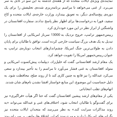
نماینده‌ی ویژه‌ی ایالات متحده که از هفته‌ی گذشته به این سو در کابل به سر
می‌برد، از غنی می‌خواهد تا مراسم برنامه‌ریزی شده‌ی تحلیفش را برای یک
دوره‌ی پنج‌ساله‌ی دیگر، به تعویق بیندازد. وزارت خارجه‌ی ایالات متحده و کاخ
سفید، فورا به درخواست‌ها برای اظهار نظر پاسخ ندادند. سفارت افغانستان در
واشنگتن از ابراز نظر در این مورد خودداری کرد.
رییس‌جمهور ترامپ، خروج نزدیک به 13000 سرباز امریکایی از افغانستان را
تبدیل به یک هدف بزرگ سیاست خارجی کرده است. توافق‌ با طالبان برای پایان
دادن به طولانی‌ترین جنگ امریکا، چشم‌اندازهای انتخاب دوباره‌ی ترامپ به
عنوان رییس‌جمهور امریکا را تقویت خواهد کرد.
یک مقام ارشد افغانستانی گفت که خلیل‌زاد، دیپلمات پیش‌کسوت امریکایی و
متولد افغانستان به غنی فشار می‌آورد تا مراسم را به تأخیر بیندازد و سعی
می‌کرد عبدالله را نیز قانع به چنین کاری کند تا از روند صلح، محافظت شود. به
دلیل حساسیت این موضوع، این منابع خواستار افشا نشدن نام‌های شان شدند.
اتهام‌های تقلب انتخاباتی
یکی از مقام‌های ارشد پیشین افغانستان گفت که حتا اگر هیأت «فراگیری» نیز
برای گفت‌وگو با طالبان انتخاب شود، اختلاف‌های غنی و عبدالله می‌تواند «به
روند مذاکرات سرایت کند.» به نظر می‌رسد که متحدان ایالات متحده نیز
نگرانی‌های امریکا را دارند و می‌ترسند که این اختلاف‌ها، مانعی بر سر راه روند