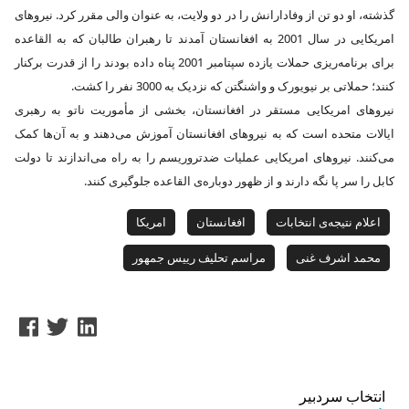
گذشته، او دو تن از وفادارانش را در دو ولایت، به عنوان والی مقرر کرد. نیروهای
امریکایی در سال 2001 به افغانستان آمدند تا رهبران طالبان که به القاعده
برای برنامه‌ریزی حملات یازده سپتامبر 2001 پناه داده بودند را از قدرت برکنار
کنند؛ حملاتی بر نیویورک و واشنگتن که نزدیک به 3000 نفر را کشت.
نیروهای امریکایی مستقر در افغانستان، بخشی از مأموریت ناتو به رهبری
ایالات متحده است که به نیروهای افغانستان آموزش می‌دهند و به آن‌ها کمک
می‌کنند. نیروهای امریکایی عملیات ضدتروریسم را به راه می‌اندازند تا دولت
کابل را سر پا نگه دارند و از ظهور دوباره‌ی القاعده جلوگیری کنند.
اعلام نتیجه‌ی انتخابات
افغانستان
امریکا
محمد اشرف غنی
مراسم تحلیف رییس جمهور
انتخاب سردبیر