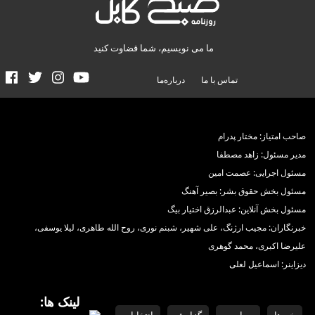
ما می نویسیم، شما قضاوت کنید
تماس با ما
درباره‌ما
صاحب امتیاز: مختار پدرام
مدیر مسئول: زاهد مصطفا
مسئول اجرایی: عصمت امین
مسئول بخش حقوق بشر: بصیر آهنگ
مسئول بخش آنلاین: عبدالرزق اختیار بیگ
خبرنگاران: مجیب ارژنگ، علی شهیر، شبنم نوری، روح الله طاهری، لیلا یوسفی،
علیرضا اکبری، محمد گوهری
دیزاینر: اسماعیل لعلی
لینک ها:
خبرها
سیاست
گزارش
انتخابات