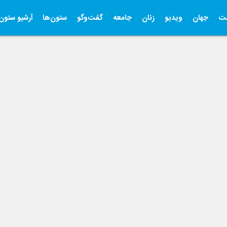
ت
جهان
ویدیو
زنان
جامعه
گفت‌وگو
ستون‌ها
آرشیو ستون‌