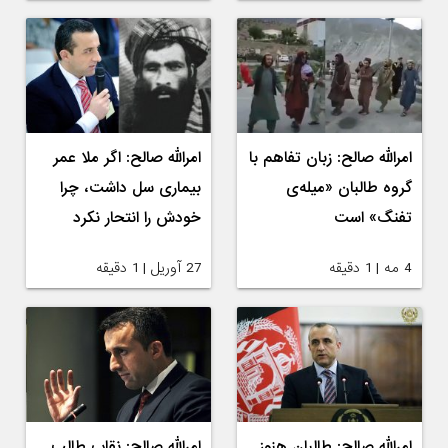
امرالله صالح: زبان تفاهم با
امرالله صالح: اگر ملا عمر
گروه طالبان «میله‌ی
بیماری سل داشت، چرا
تفنگ» است
خودش را انتحار نکرد
4 مه | 1 دقیقه
27 آوریل | 1 دقیقه
امرالله صالح: طالبان هنوز
امرالله صالح: نقاب طالب