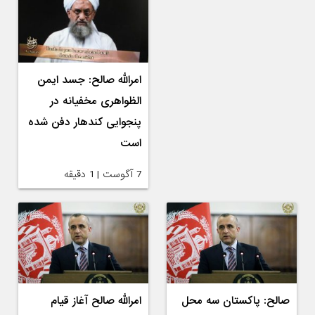
امرالله صالح: جسد ایمن
الظواهری مخفیانه در
پنجوایی کندهار دفن شده
است
7 آگوست | 1 دقیقه
صالح: پاکستان سه محل
امرالله صالح آغاز قیام