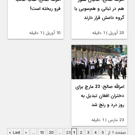
هم در تبانی و هم‌سویی با
فرو ریخته است!
گروه داعش قرار دارند
20 آوریل | 1 دقیقه
10 آوریل | 1 دقیقه
امرالله صالح: 23 مارچ برای
دختران افغان تبدیل به
روز درد و رنج شد
23 مارس | 1 دقیقه
صفحه 1 از 23
5
4
3
2
1
...
20
10
...
»
Last »