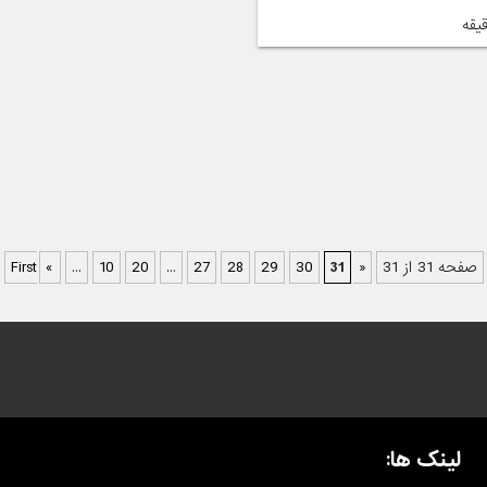
صفحه 31 از 31
« First
31
30
29
28
27
...
20
10
...
«
لینک ها: