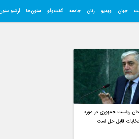
ت
جهان
ویدیو
زنان
جامعه
گفت‌وگو
ستون‌ها
آرشیو ستون‌
زدان ریاست جمهوری در مورد
تخابات قابل حل است