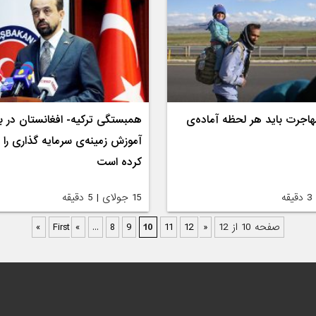
هاجرت باید هر لحظه آماده‌ی
همبستگی ترکیه- افغانستان در
آموزش زمینه‌ی سرمایه گذاری را 
کرده است
15 جولای | 5 دقیقه
صفحه 10 از 12
« First
12
11
10
9
8
...
«
»