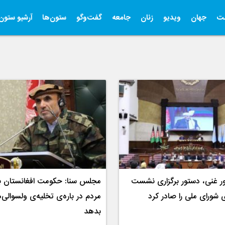
ت
جهان
ویدیو
زنان
جامعه
گفت‌وگو
ستون‌ها
آرشیو ستون‌
ر غنی، دستور برگزاری نشست
مجلس سنا: حکومت افغانستان به
ی شورای ملی را صادر کرد
مردم در باره‌ی تخلیه‌ی ولسوالی‌
بدهد