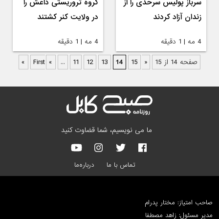
سرباز پولیس سرحدی را از
گروه تروریستی داعش را
زندان آزاد کردند
در ولایت کنر کشتند
4 مه | 1 دقیقه
4 مه | 1 دقیقه
صفحه 14 از 15
« First
15
14
13
12
11
...
«
»
ما می نویسیم، شما قضاوت کنید
تماس با ما
درباره‌ما
صاحب امتیاز: مختار پدرام
مدیر مسئول: زاهد مصطفا