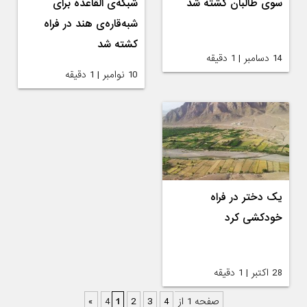
سوی طالبان کشته شد
شبکه‌ی القاعده برای
شبه‌قاره‌ی هند در فراه
کشته شد
14 دسامبر | 1 دقیقه
10 نوامبر | 1 دقیقه
یک دختر در فراه
خودکشی کرد
28 اکتبر | 1 دقیقه
صفحه 1 از 4
4
3
2
1
»