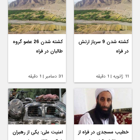
کشته شدن 9 سرباز ارتش
کشته شدن 26 عضو گروه
در فراه
طالبان در فراه
11 ژانویه | 1 دقیقه
31 دسامبر | 1 دقیقه
خطیب مسجدی در فراه از
امنیت ملی: یکی از رهبران