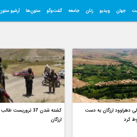
ت
جهان
ویدیو
زنان
جامعه
گفت‌وگو
ستون‌ها
آرشیو ستون‌
لی دهراوود ارزگان به دست
کشته شدن 37 تروریست طا
ط کرد
ارزگان