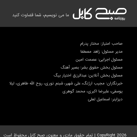
ما می نویسیم، شما قضاوت کنید
صاحب امتیاز: مختار پدرام
مدیر مسئول: زاهد مصطفا
مسئول اجرایی: عصمت امین
مسئول بخش حقوق بشر: بصیر آهنگ
مسئول بخش آنلاین: عبدالرزق اختیار بیگ
خبرنگاران: مجیب ارژنگ، علی شهیر، شبنم نوری، روح الله طاهری، لیلا
یوسفی، علیرضا اکبری، محمد گوهری
دیزاینر: اسماعیل لعلی
CopyRight 2026 | تمام حقوق مادی و معنوی صبح کابل محفوظ است