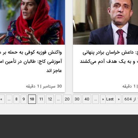
ح: داعش خراسان برادر پنهانی
واکنش فوزیه کوفی به حمله بر م
و به یک هدف آدم می‌کشند
آموزشی کاج: طالبان در تأمین ا
عاجز اند
30 سپتامبر | 1 دقیقه
«
...
8
9
10
11
12
...
20
30
40
...
»
Last »
« First