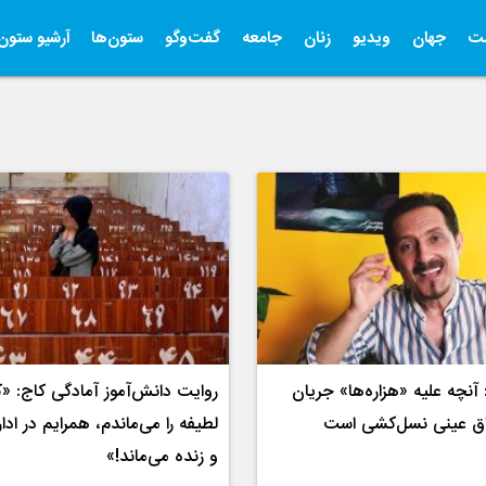
ت
جهان
ویدیو
زنان
جامعه
گفت‌وگو
ستون‌ها
آرشیو ستون‌
 آنچه علیه «هزاره‌ها» جریان
روایت دانش‌آموز آمادگی کاج: «
اق عینی نسل‌کشی است
لطیفه را می‌ماندم، همرایم در ادا
و زنده می‌ماند!»