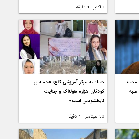
1 اکتبر | 1 دقیقه
؛ محمد
حمله به مرکز آموزشی کاج؛ «حمله بر
علیه
کودکان هزاره هولناک و جنایت
نابخشودنی است»
30 سپتامبر | 4 دقیقه