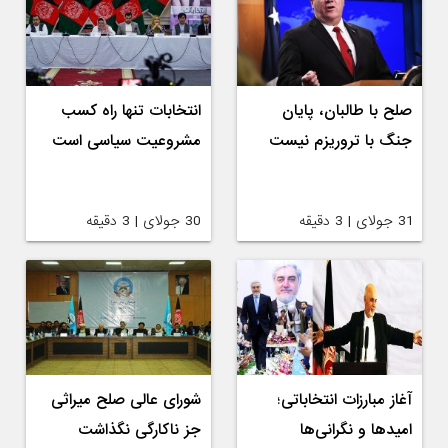
صلح با طالبان، پایان
انتخابات تنها راه کسب
جنگ با تروریزم نیست
مشروعیت سیاسی است
31 جولای | 3 دقیقه
30 جولای | 3 دقیقه
آغاز مبارزات انتخاباتی؛
شورای عالی صلح میراثی
امیدها و نگرانی‌ها
جز ناکارگی نگذاشت