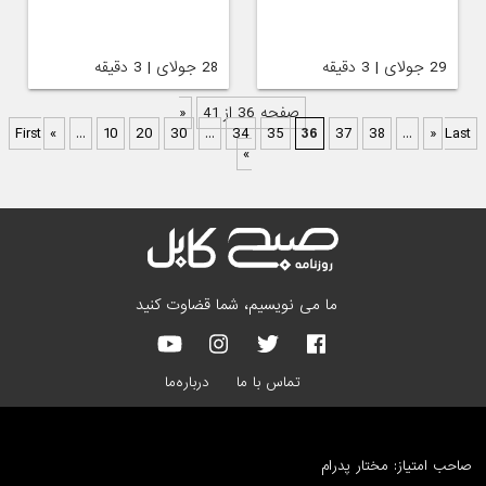
29 جولای | 3 دقیقه
28 جولای | 3 دقیقه
صفحه 36 از 41
«
First
«
...
10
20
30
...
34
35
36
37
38
...
»
Last
»
ما می نویسیم، شما قضاوت کنید
تماس با ما
درباره‌ما
صاحب امتیاز: مختار پدرام