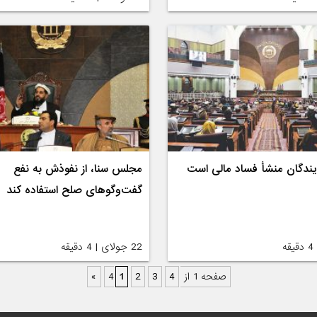
ندگان منشأ فساد مالی است
مجلس سنا، از نفوذ‌ش به نفع
گفت‌وگوهای صلح استفاده کند
22 جولای | 4 دقیقه
صفحه 1 از 4
4
3
2
1
»