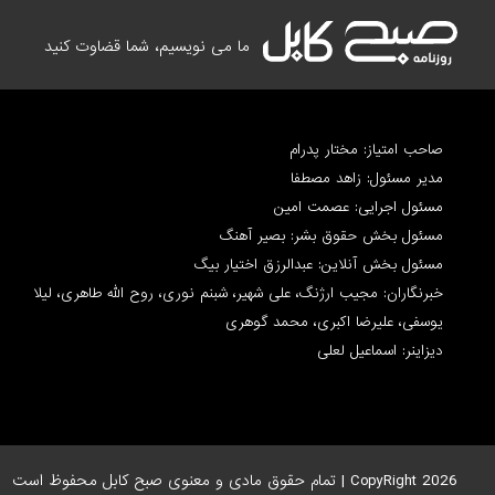
ما می نویسیم، شما قضاوت کنید
صاحب امتیاز: مختار پدرام
مدیر مسئول: زاهد مصطفا
مسئول اجرایی: عصمت امین
مسئول بخش حقوق بشر: بصیر آهنگ
مسئول بخش آنلاین: عبدالرزق اختیار بیگ
خبرنگاران: مجیب ارژنگ، علی شهیر، شبنم نوری، روح الله طاهری، لیلا
یوسفی، علیرضا اکبری، محمد گوهری
دیزاینر: اسماعیل لعلی
CopyRight 2026 | تمام حقوق مادی و معنوی صبح کابل محفوظ است